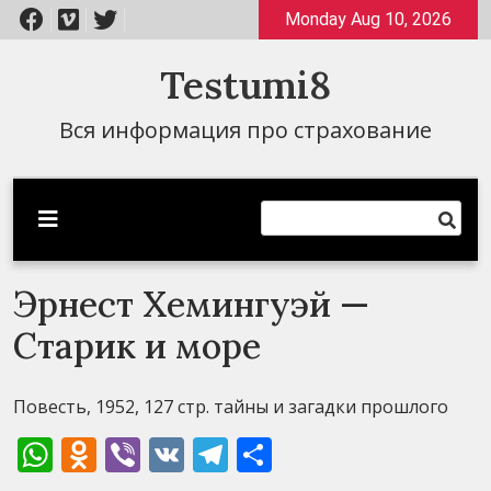
Перейти
Monday Aug 10, 2026
к
содержимому
Testumi8
Вся информация про страхование
Эрнест Хемингуэй —
Старик и море
Повесть, 1952, 127 стр. тайны и загадки прошлого
WhatsApp
Odnoklassniki
Viber
VK
Telegram
Отправить