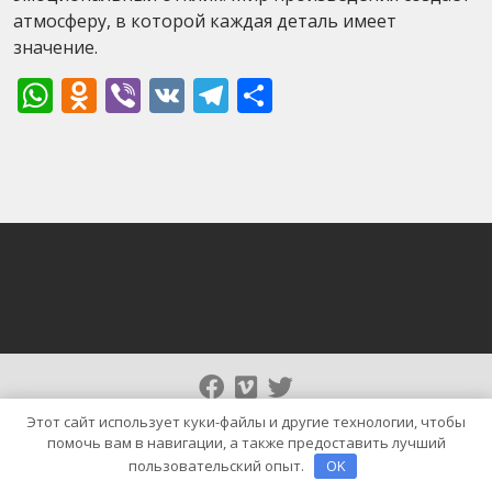
атмосферу, в которой каждая деталь имеет
значение.
WhatsApp
Odnoklassniki
Viber
VK
Telegram
Отправить
Тема WordPress | News Cast от
Blaze Themes
Этот сайт использует куки-файлы и другие технологии, чтобы
помочь вам в навигации, а также предоставить лучший
пользовательский опыт.
OK