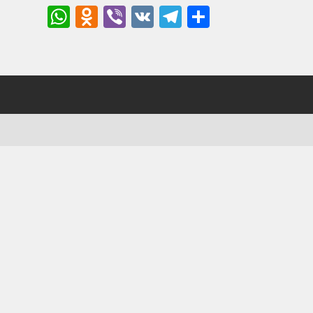
WhatsApp
Odnoklassniki
Viber
VK
Telegram
Отправи