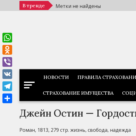
Перейти
В тренде
Метки не найдены
к
содержимому
WhatsApp
Odnoklassniki
Viber
НОВОСТИ
ПРАВИЛА СТРАХОВАН
VK
СТРАХОВАНИЕ ИМУЩЕСТВА
СОЦИ
Telegram
Отправить
Джейн Остин — Гордост
Роман, 1813, 279 стр. жизнь, свобода, надежда