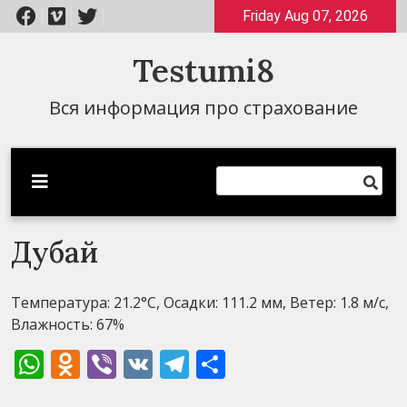
Перейти
Friday Aug 07, 2026
к
содержимому
Testumi8
Вся информация про страхование
Дубай
Температура: 21.2°C, Осадки: 111.2 мм, Ветер: 1.8 м/с,
Влажность: 67%
WhatsApp
Odnoklassniki
Viber
VK
Telegram
Отправить