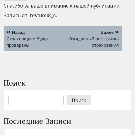
Спасибо за ваше внимание к нашей публикации.
Запись от:
testumi8_ru
Навигация
Назад
Далее
по
Страховщики будут
Ожидаемый рост рынка
записям
проверены
страхования
Поиск
Поиск
Последние Записи