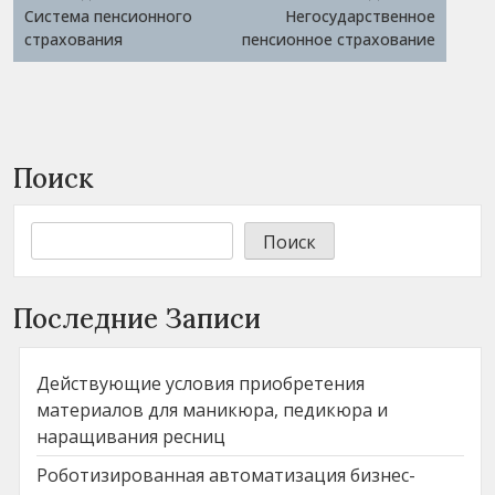
по
Система пенсионного
Негосударственное
записям
страхования
пенсионное страхование
Поиск
Поиск
Последние Записи
Действующие условия приобретения
материалов для маникюра, педикюра и
наращивания ресниц
Роботизированная автоматизация бизнес-