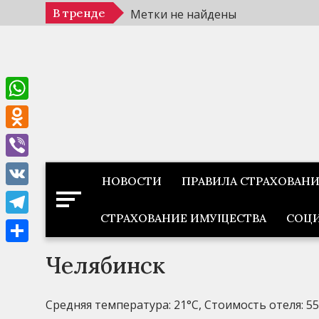
Перейти
В тренде
Метки не найдены
к
содержимому
WhatsApp
Odnoklassniki
Viber
НОВОСТИ
ПРАВИЛА СТРАХОВАН
VK
СТРАХОВАНИЕ ИМУЩЕСТВА
СОЦИ
Telegram
Отправить
Челябинск
Средняя температура: 21°C, Стоимость отеля: 5