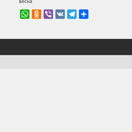
весна
WhatsApp
Odnoklassniki
Viber
VK
Telegram
Отправи