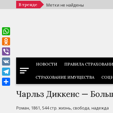
Перейти
В тренде
Метки не найдены
к
содержимому
WhatsApp
Odnoklassniki
Viber
НОВОСТИ
ПРАВИЛА СТРАХОВАН
VK
СТРАХОВАНИЕ ИМУЩЕСТВА
СОЦИ
Telegram
Отправить
Чарльз Диккенс — Боль
Роман, 1861, 544 стр. жизнь, свобода, надежда