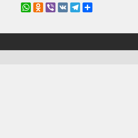
WhatsApp
Odnoklassniki
Viber
VK
Telegram
Отправи