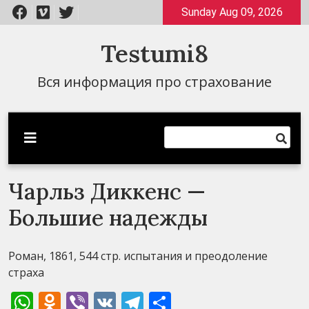
Перейти
Sunday Aug 09, 2026
к
содержимому
Testumi8
Вся информация про страхование
Чарльз Диккенс —
Большие надежды
Роман, 1861, 544 стр. испытания и преодоление
страха
WhatsApp
Odnoklassniki
Viber
VK
Telegram
Отправить