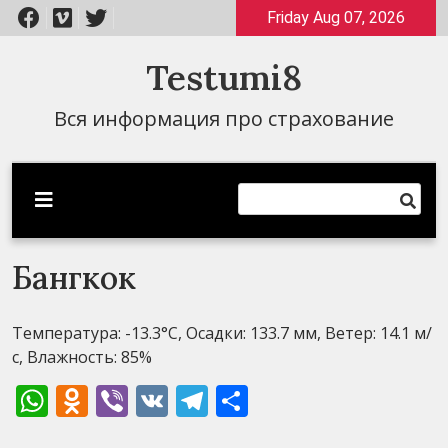
Перейти
Friday Aug 07, 2026
к
содержимому
Testumi8
Вся информация про страхование
Бангкок
Температура: -13.3°C, Осадки: 133.7 мм, Ветер: 14.1 м/
с, Влажность: 85%
WhatsApp
Odnoklassniki
Viber
VK
Telegram
Отправить