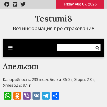
Перейти
Friday Aug 07, 2026
к
содержимому
Testumi8
Вся информация про страхование
Апельсин
Калорийность: 233 ккал, Белки: 36.0 г, Жиры: 2.8 г,
Углеводы: 9.1 г
WhatsApp
Odnoklassniki
Viber
VK
Telegram
Отправить