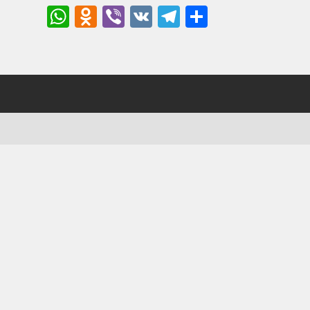
WhatsApp
Odnoklassniki
Viber
VK
Telegram
Отправи