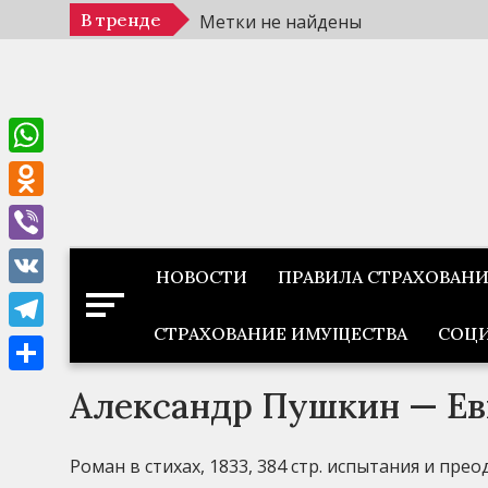
Перейти
В тренде
Метки не найдены
к
содержимому
WhatsApp
Odnoklassniki
Viber
НОВОСТИ
ПРАВИЛА СТРАХОВАН
VK
СТРАХОВАНИЕ ИМУЩЕСТВА
СОЦИ
Telegram
Отправить
Александр Пушкин — Ев
Роман в стихах, 1833, 384 стр. испытания и пре