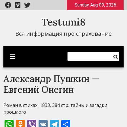
Перейти
Sunday Aug 09, 2026
к
содержимому
Testumi8
Вся информация про страхование
Александр Пушкин —
Евгений Онегин
Роман в стихах, 1833, 384 стр. тайны и загадки
прошлого
WhatsApp
Odnoklassniki
Viber
VK
Telegram
Отправить