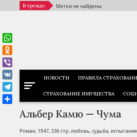
Перейти
В тренде
Метки не найдены
к
содержимому
WhatsApp
Odnoklassniki
Viber
НОВОСТИ
ПРАВИЛА СТРАХОВАН
VK
СТРАХОВАНИЕ ИМУЩЕСТВА
СОЦИ
Telegram
Отправить
Альбер Камю — Чума
Роман, 1947, 336 стр. любовь, судьба, испытания