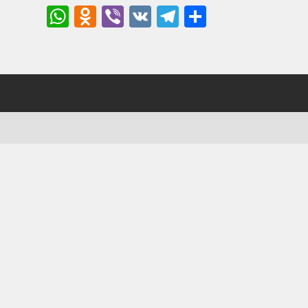
WhatsApp
Odnoklassniki
Viber
VK
Telegram
Отправи